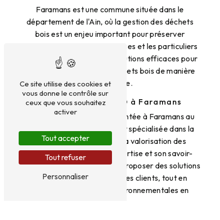
Faramans est une commune située dans le
département de l'Ain, où la gestion des déchets
bois est un enjeu important pour préserver
l'environnement. Les entreprises et les particuliers
de la région ont besoin de solutions efficaces pour
traiter et valoriser leurs déchets bois de manière
responsable.
Ce site utilise des cookies et
vous donne le contrôle sur
La société RE-VE-CO à Faramans
ceux que vous souhaitez
activer
La société RE-VE-CO, implantée à Faramans au
710 Route de Chalamont, est spécialisée dans la
Tout accepter
collecte, le traitement et la valorisation des
déchets bois. Avec son expertise et son savoir-
Tout refuser
faire, l'entreprise s'engage à proposer des solutions
Personnaliser
adaptées aux besoins de ses clients, tout en
respectant les normes environnementales en
vigueur.